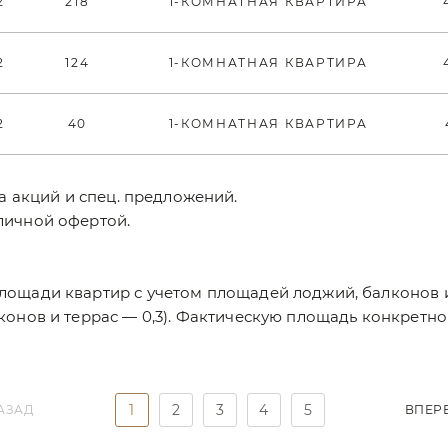
2
218
1-КОМНАТНАЯ КВАРТИРА
2
124
1-КОМНАТНАЯ КВАРТИРА
2
40
1-КОМНАТНАЯ КВАРТИРА
та акций и спец. предложений.
личной офертой.
площади квартир с учетом площадей лоджий, балконов
конов и террас — 0,3). Фактическую площадь конкретн
1
2
3
4
5
АЗАД
ВПЕР