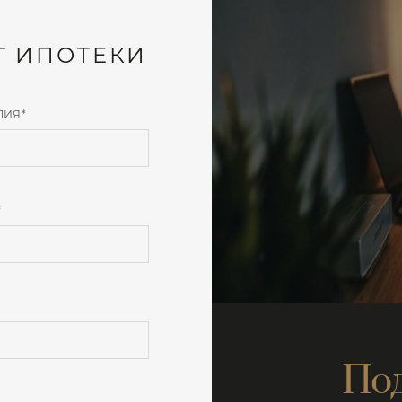
Т ИПОТЕКИ
ЛИЯ
*
*
По