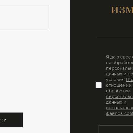
изм
Я даю свое
на обработ
персональн
данных и п
условия
По
отношении
обработки
персональн
данных и
использова
файлов coo
ВКУ