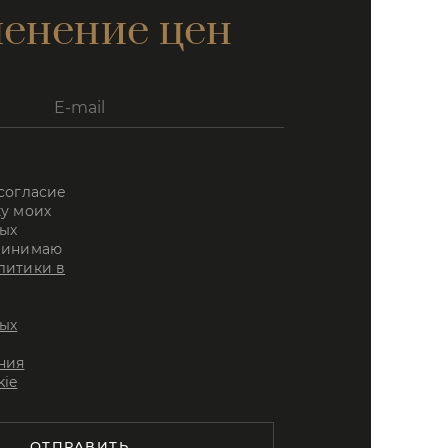
енение цен
 согласие
ку моих
ых
ринимаю
литики в
ых
ния
kie
ОТПРАВИТЬ