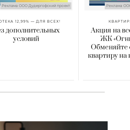
Реклама ООО Дудергофский проект
Реклама ОО
ТЕКА 12,99% — ДЛЯ ВСЕХ!
КВАРТИР
ез дополнительных
Акция на вс
условий
ЖК «Огни
Обменяйте 
квартиру на 