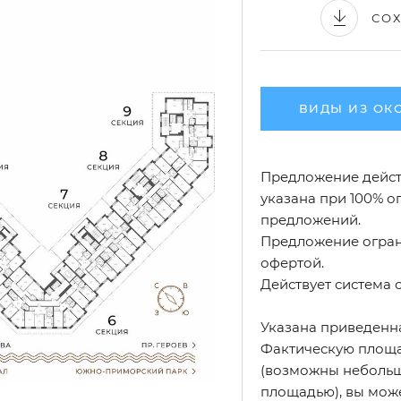
СО
ВИДЫ ИЗ ОК
Предложение действ
указана при 100% оп
предложений.
Предложение огран
офертой.
Действует система 
Указана приведенн
Фактическую площа
(возможны небольш
площадью), вы може