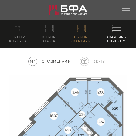
ВЫБОР
ВЫБОР
ВЫБОР
КВАРТИРЫ
КОРПУСА
ЭТАЖА
КВАРТИРЫ
СПИСКОМ
М²
С РАЗМЕРАМИ
3D-ТУР