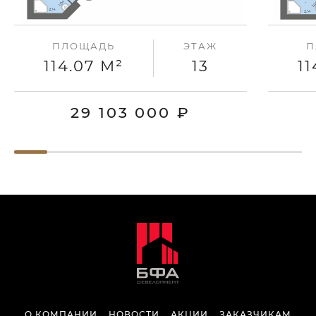
ПЛОЩАДЬ
ЭТАЖ
П
114.07 М²
13
11
29 103 000 ₽
О КОМПАНИИ
НОВОСТИ
АКЦИИ
ЗАКАЗЧИКАМ