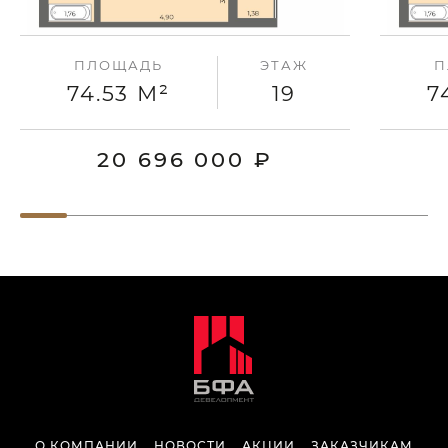
ПЛОЩАДЬ
ЭТАЖ
П
74.53 М²
19
7
20 696 000 ₽
О КОМПАНИИ
НОВОСТИ
АКЦИИ
ЗАКАЗЧИКАМ