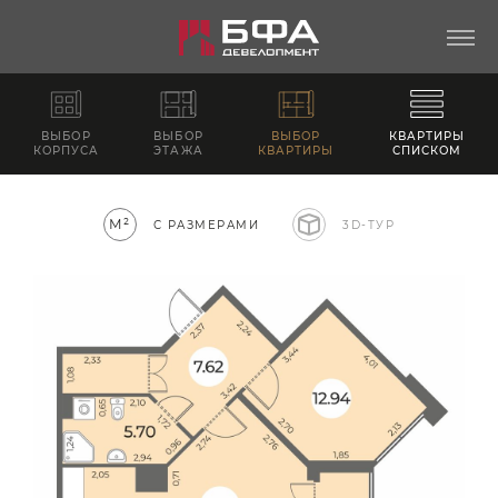
ВЫБОР
ВЫБОР
ВЫБОР
КВАРТИРЫ
КОРПУСА
ЭТАЖА
КВАРТИРЫ
СПИСКОМ
М²
С РАЗМЕРАМИ
3D-ТУР