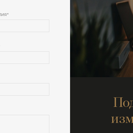
ЛИЯ
*
*
По
изм