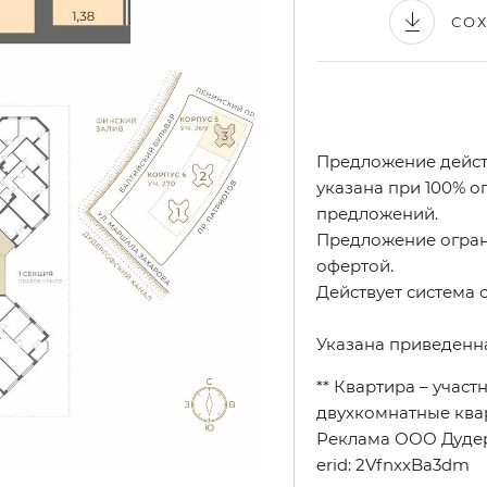
СО
Предложение действ
указана при 100% оп
предложений.
Предложение огран
офертой.
Действует система 
Указана приведенн
** Квартира – учас
двухкомнатные ква
Реклама ООО Дуде
erid: 2VfnxxBa3dm