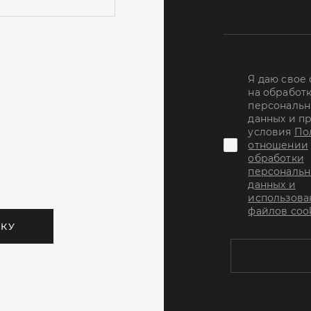
Я даю свое
на обработ
персональн
данных и п
условия
По
отношении
обработки
персональн
данных и
использова
файлов coo
ВКУ