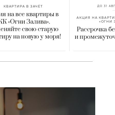
КВАРТИРА В ЗАЧЁТ
ДО 31 АВ
ия на все квартиры в
АКЦИЯ НА КВАРТИ
К «Огни Залива».
«ОГНИ 
еняйте свою старую
Рассрочка б
тиру на новую у моря!
и промежуто