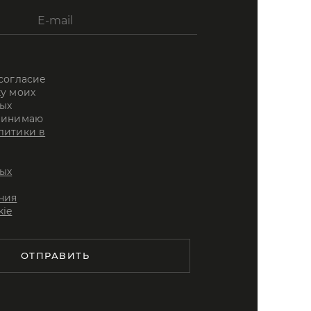
 согласие
ку моих
ых
ринимаю
литики в
ых
ния
kie
ОТПРАВИТЬ