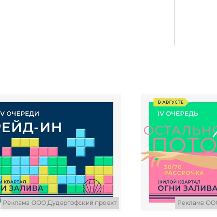
Реклама ООО Дудергофский проект
Реклама ОО