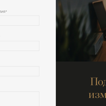
ЛИЯ
*
*
По
изм