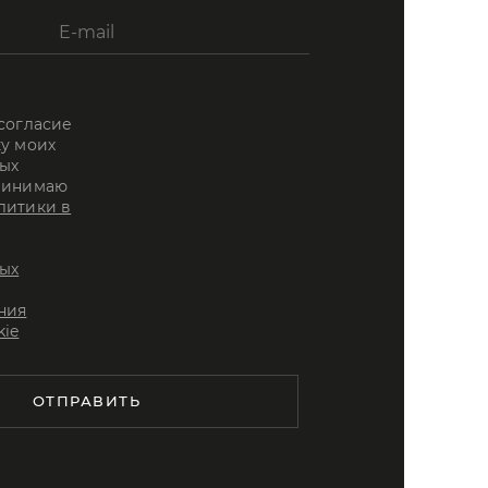
 согласие
ку моих
ых
ринимаю
литики в
ых
ния
kie
ОТПРАВИТЬ