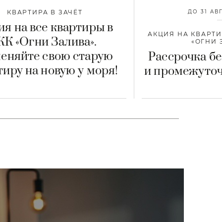
КВАРТИРА В ЗАЧЁТ
ДО 31 АВ
ия на все квартиры в
АКЦИЯ НА КВАРТИ
К «Огни Залива».
«ОГНИ 
еняйте свою старую
Рассрочка б
тиру на новую у моря!
и промежуто