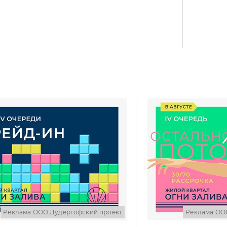
Реклама ООО Дудергофский проект
Реклама ОО