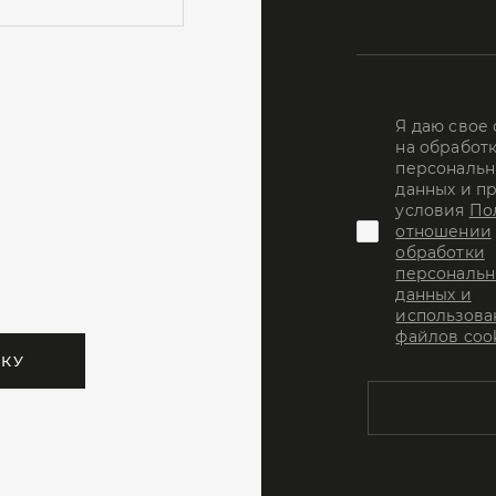
Я даю свое
на обработ
персональн
данных и п
условия
По
отношении
обработки
персональн
данных и
использова
файлов coo
ВКУ